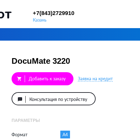
+7(843)2729910
Казань
DocuMate 3220
Добавить к заказу
Заявка на кредит
shopping_cart
Консультация по устройству
textsms
ПАРАМЕТРЫ
Формат
A4