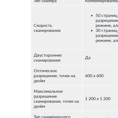
Тип сканера
Комбинированны
50 страниц
разрешении
Скорость
режиме, ал
сканирования
30 страниц
разрешении
режиме, ал
Двустороннее
Да
сканирование
Оптическое
разрешение, точек на
600 x 600
дюйм
Максимальное
разрешение
1 200 x 1 200
сканирования, точек на
дюйм
Тип сканирующего