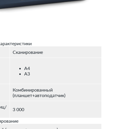
арактеристики
Сканирование
A4
A3
Комбинированный
(планшет+автоподатчик)
иц/
3 000
ирование