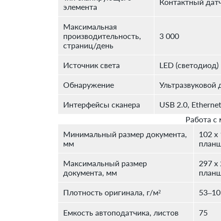
Контактный датч
элемента
Максимальная
производительность,
3 000
страниц/день
Источник света
LED (светодиод)
Обнаружение
Ультразвуковой 
Интерфейсы сканера
USB 2.0, Ethern
Работа с
Минимальный размер документа,
102 x 
мм
планш
Максимальный размер
297 x 
документа, мм
планш
Плотность оригинала, г/м²
53–10
Емкость автоподатчика, листов
75