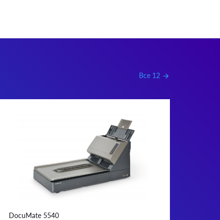
Все 12
arrow_forward
DocuMate 5540