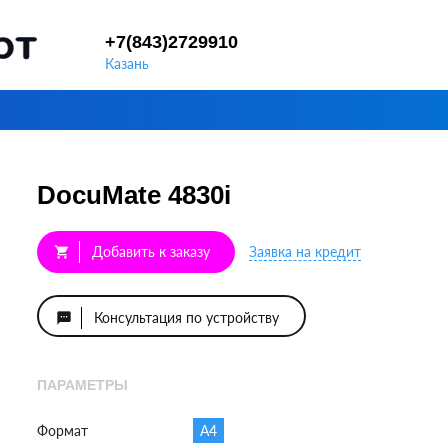
+7(843)2729910
Казань
DocuMate 4830i
Добавить к заказу
Заявка на кредит
shopping_cart
Консультация по устройству
textsms
ПАРАМЕТРЫ
Формат
A4