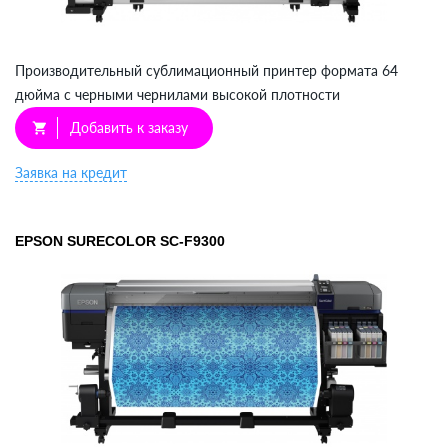
Производительный сублимационный принтер формата 64
дюйма с черными чернилами высокой плотности
Добавить к заказу
shopping_cart
Заявка на кредит
EPSON SURECOLOR SC-F9300