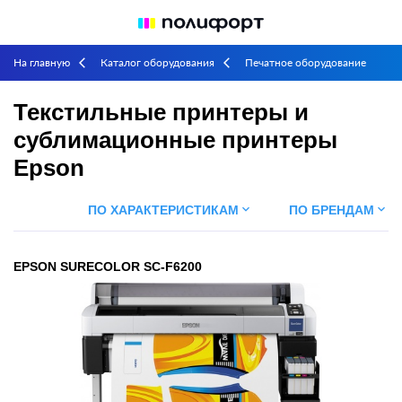
На главную
Каталог оборудования
Печатное оборудование
arrow_back_ios
arrow_back_ios
Широкоформатная печать
Текстильные принтеры и
arrow_back_ios
arrow_back_ios
Текстильные принтеры и
сублимационные принтеры
сублимационные принтеры Epson
Epson
keyboard_arrow_down
keyboard_arrow_down
ПО ХАРАКТЕРИСТИКАМ
ПО БРЕНДАМ
EPSON SURECOLOR SC-F6200