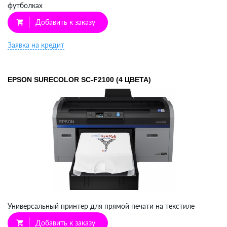
футболках
Добавить к заказу
shopping_cart
Заявка на кредит
EPSON SURECOLOR SC-F2100 (4 ЦВЕТА)
Универсальный принтер для прямой печати на текстиле
Добавить к заказу
shopping_cart