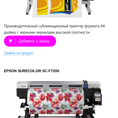
Производительный сублимационный принтер формата 44
дюйма с черными чернилами высокой плотности
Добавить к заказу
shopping_cart
Заявка на кредит
EPSON SURECOLOR SC-F7200