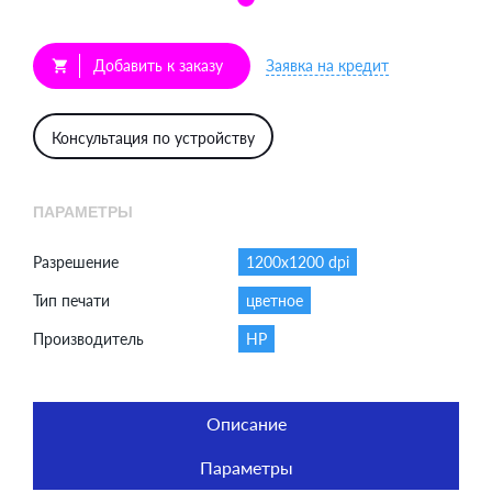
Добавить к заказу
Заявка на кредит
shopping_cart
Консультация по устройству
ПАРАМЕТРЫ
Разрешение
1200x1200 dpi
Тип печати
цветное
Производитель
HP
Описание
Параметры