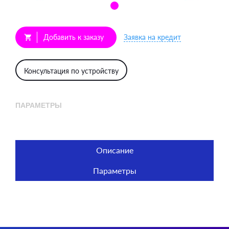
Добавить к заказу
Заявка на кредит
shopping_cart
Консультация по устройству
ПАРАМЕТРЫ
Описание
Параметры