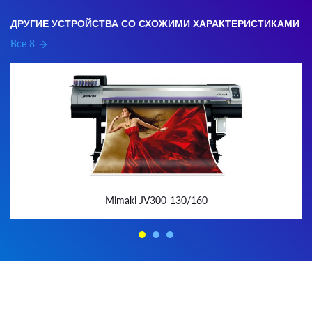
ДРУГИЕ УСТРОЙСТВА СО СХОЖИМИ ХАРАКТЕРИСТИКАМИ
Все 8
arrow_forward
Mimaki JV300-130/160