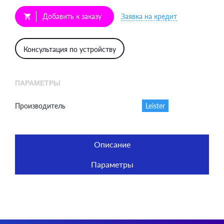
Добавить к заказу
Заявка на кредит
shopping_cart
Консультация по устройству
ПАРАМЕТРЫ
Производитель
Leister
Описание
Параметры