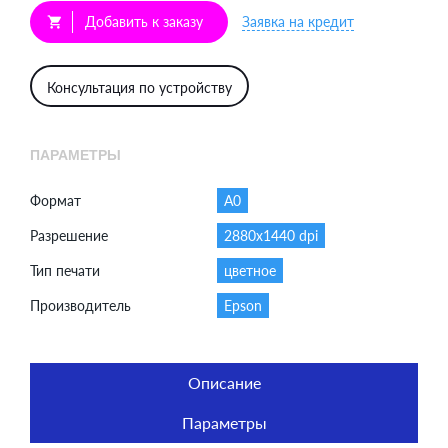
Добавить к заказу
Заявка на кредит
shopping_cart
Консультация по устройству
ПАРАМЕТРЫ
Формат
A0
Разрешение
2880x1440 dpi
Тип печати
цветное
Производитель
Epson
Описание
Параметры