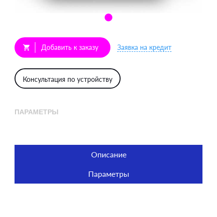
Добавить к заказу
Заявка на кредит
shopping_cart
Консультация по устройству
ПАРАМЕТРЫ
Описание
Параметры