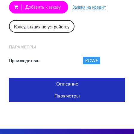
Добавить к заказу
Заявка на кредит
shopping_cart
Консультация по устройству
ПАРАМЕТРЫ
Производитель
ROWE
Описание
Параметры