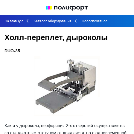
На главную
Каталог оборудования
Послепечатное
arrow_back_ios
arrow_back_ios
оборудование
Переплетное
Холл-переплет, дыроколы
arrow_back_ios
arrow_back_ios
Холл-переплет, дыроколы
DUO-35
Как и у дырокола, перфорация 2-х отверстий осуществляется
со стандартным отступом от края листа, но с одновременной