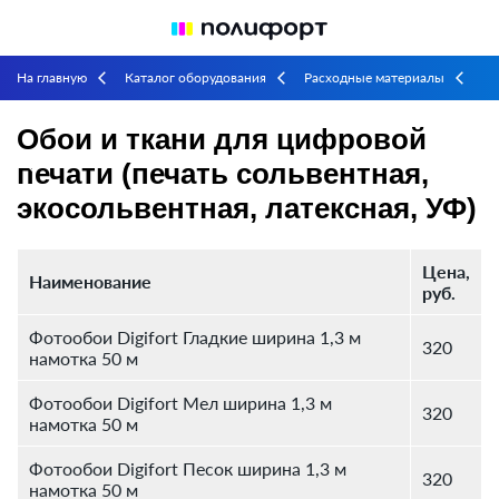
На главную
Каталог оборудования
Расходные материалы
arrow_back_ios
arrow_back_ios
arrow_back_ios
Чернила и медиа-материалы для широкоформатной струйной печати
Обои и ткани для цифровой
печати (печать сольвентная,
Обои и ткани для цифровой печати (печать сольвентная,
arrow_back_ios
экосольвентная, латексная, УФ)
экосольвентная, латексная, УФ)
Цена,
Наименование
руб.
Фотообои Digifort Гладкие ширина 1,3 м
320
намотка 50 м
Фотообои Digifort Мел ширина 1,3 м
320
намотка 50 м
Фотообои Digifort Песок ширина 1,3 м
320
намотка 50 м