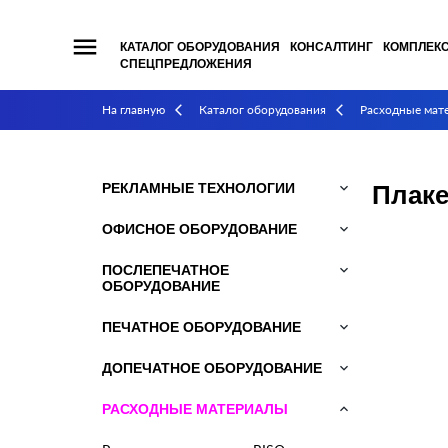
menu
КАТАЛОГ ОБОРУДОВАНИЯ
КОНСАЛТИНГ
КОМПЛЕК
СПЕЦПРЕДЛОЖЕНИЯ
На главную
Каталог оборудования
Расходные мат
arrow_back_ios
arrow_back_ios
РЕКЛАМНЫЕ ТЕХНОЛОГИИ
keyboard_arrow_down
Плаке
ОФИСНОЕ ОБОРУДОВАНИЕ
keyboard_arrow_down
ПОСЛЕПЕЧАТНОЕ
keyboard_arrow_down
ОБОРУДОВАНИЕ
ПЕЧАТНОЕ ОБОРУДОВАНИЕ
keyboard_arrow_down
ДОПЕЧАТНОЕ ОБОРУДОВАНИЕ
keyboard_arrow_down
РАСХОДНЫЕ МАТЕРИАЛЫ
keyboard_arrow_down